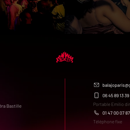
balajoparis@
06 45 89 13 39
Portable Emilio di
éra Bastille
01 47 00 07 87
Téléphone fixe