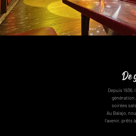
De g
Depuis 1936, l
génération,
soirées sal
Au Balajo, nou
l'avenir, prêts