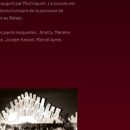
inauguré par Mistinguett. Le succès est
évolutionnaire de la jeunesse de
e au Balajo.
 parmi lesquelles : Arletty, Marlene
nce, Joseph Kessel, Marcel Ayme,