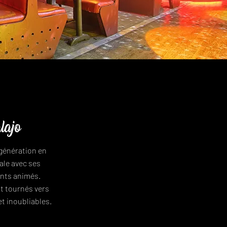
alajo
e génération en
ale avec ses
ants animés.
nt tournés vers
et inoubliables.