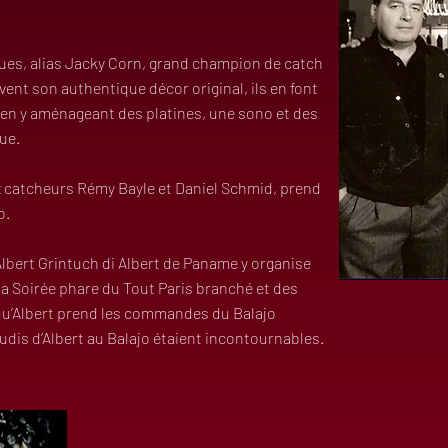
ques, alias Jacky Corn, grand champion de catch
ent son authentique décor original, ils en font
s en y aménageant des platines, une sono et des
ue.
x catcheurs Rémy Bayle et Daniel Schmid, prend
o.
lbert Grintuch di Albert de Paname y organise
la Soirée phare du Tout Paris branché et des
 qu’Albert prend les commandes du Balajo
udis d’Albert au Balajo étaient incontournables.