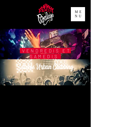
ME
NU
VENDREDIS ET
SAMEDIS
Soirées Urban Clubbing