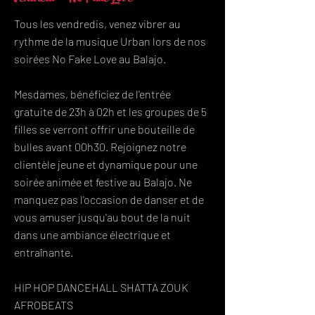
Tous les vendredis, venez vibrer au
rythme de la musique Urban lors de nos
soirées No Fake Love au Balajo.
Mesdames, bénéficiez de l'entrée
gratuite de 23h à 02h et les groupes de 5
filles se verront offrir une bouteille de
bulles avant 00h30. Rejoignez notre
clientèle jeune et dynamique pour une
soirée animée et festive au Balajo. Ne
manquez pas l'occasion de danser et de
vous amuser jusqu'au bout de la nuit
dans une ambiance électrique et
entraînante.
HIP HOP DANCEHALL SHATTA ZOUK
AFROBEATS