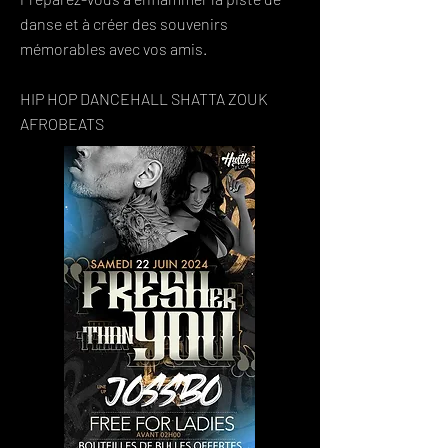
danse et à créer des souvenirs
mémorables avec vos amis.
HIP HOP DANCEHALL SHATTA ZOUK
AFROBEATS