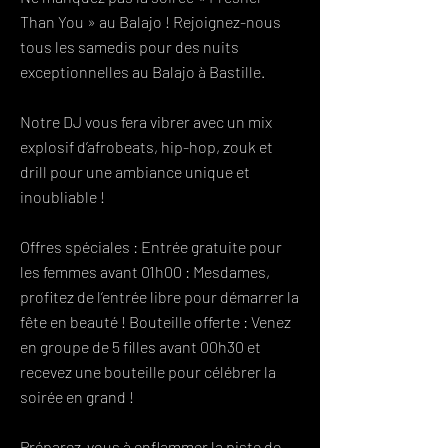
Than You » au Balajo ! Rejoignez-nous
tous les samedis pour des nuits
exceptionnelles au Balajo à Bastille.
Notre DJ vous fera vibrer avec un mix
explosif d’afrobeats, hip-hop, zouk et
drill pour une ambiance unique et
inoubliable !
Offres spéciales : Entrée gratuite pour
les femmes avant 01h00 : Mesdames,
profitez de l’entrée libre pour démarrer la
fête en beauté ! Bouteille offerte : Venez
en groupe de 5 filles avant 00h30 et
recevez une bouteille pour célébrer la
soirée en grand !
Préparez-vous à enflammer la piste de