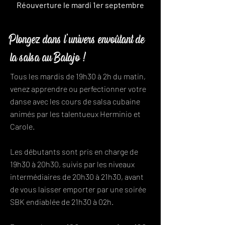
Réouverture le mardi 1er septembre
Plongez dans l'univers envoûtant de
la salsa au Balajo !
Tous les mardis de 19h30 à 2h du matin,
venez apprendre ou perfectionner votre
danse avec les cours de salsa cubaine
animés par les talentueux Herminio et
Carole.
Les débutants sont pris en charge de
19h30 à 20h30, suivis par les niveaux
intermédiaires de 20h30 à 21h30, avant
de vous laisser emporter par une soirée
SBK endiablée de 21h30 à 02h.