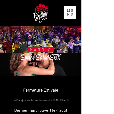
ME
NU
MARDIS
Soirée Salsa SBK
Fermeture Estivale
Le Balajo sera fermé les mardis 11, 18, 25 août
Dernier mardi ouvert le 4 août