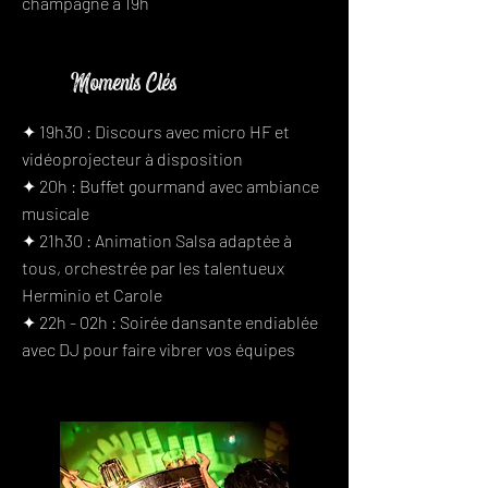
champagne à 19h
Moments Clés
✦ 19h30 : Discours avec micro HF et
vidéoprojecteur à disposition
✦ 20h : Buffet gourmand avec ambiance
musicale
✦ 21h30 : Animation Salsa adaptée à
tous, orchestrée par les talentueux
Herminio et Carole
✦ 22h - 02h : Soirée dansante endiablée
avec DJ pour faire vibrer vos équipes