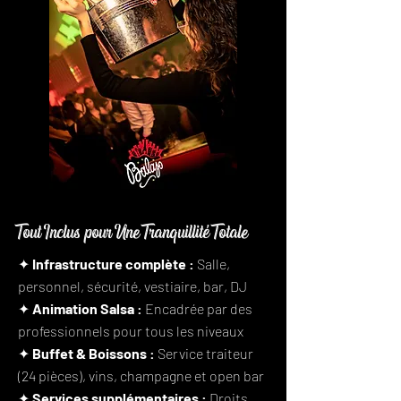
Tout Inclus pour Une Tranquillité Totale
✦ Infrastructure complète :
Salle,
personnel, sécurité, vestiaire, bar, DJ
✦
Animation Salsa :
Encadrée par des
professionnels pour tous les niveaux
✦
Buffet & Boissons :
Service traiteur
(24 pièces), vins, champagne et open bar
✦
Services supplémentaires :
Droits