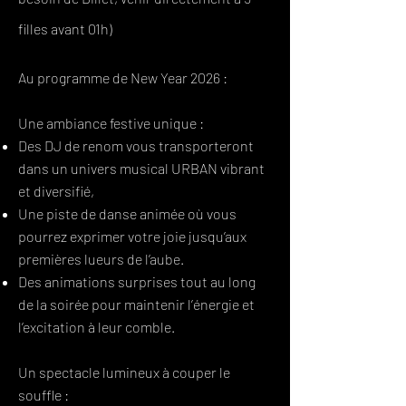
filles avant 01h)
Au programme de New Year 2026 :
Une ambiance festive unique :
Des DJ de renom vous transporteront
dans un univers musical URBAN vibrant
et diversifié,
Une piste de danse animée où vous
pourrez exprimer votre joie jusqu’aux
premières lueurs de l’aube.
Des animations surprises tout au long
de la soirée pour maintenir l’énergie et
l’excitation à leur comble.
Un spectacle lumineux à couper le
souffle :