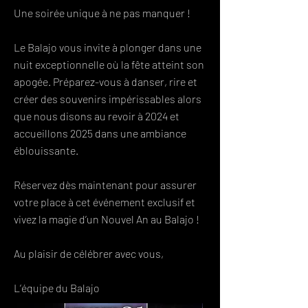
Une soirée unique à ne pas manquer !
Le Balajo vous invite à plonger dans une
nuit exceptionnelle où la fête atteint son
apogée. Préparez-vous à danser, rire et
créer des souvenirs impérissables alors
que nous disons au revoir à 2024 et
accueillons 2025 dans une ambiance
éblouissante.
Réservez dès maintenant pour assurer
votre place à cet événement exclusif et
vivez la magie d’un Nouvel An au Balajo !
Au plaisir de célébrer avec vous,
L’équipe du Balajo