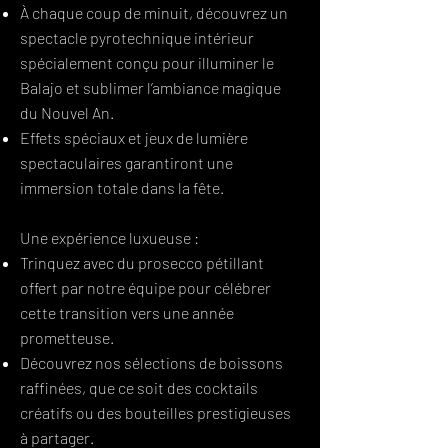
À chaque coup de minuit, découvrez un
spectacle pyrotechnique intérieur
spécialement conçu pour illuminer le
Balajo et sublimer l’ambiance magique
du Nouvel An.
Effets spéciaux et jeux de lumière
spectaculaires garantiront une
immersion totale dans la fête.
Une expérience luxueuse :
Trinquez avec du prosecco pétillant
offert par notre équipe pour célébrer
cette transition vers une année
prometteuse.
Découvrez nos sélections de boissons
raffinées, que ce soit des cocktails
créatifs ou des bouteilles prestigieuses
à partager.