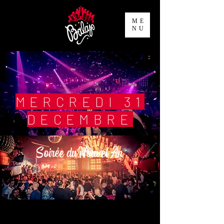
ME
NU
MERCREDI 31
DECEMBRE
Soirée du Nouvel An