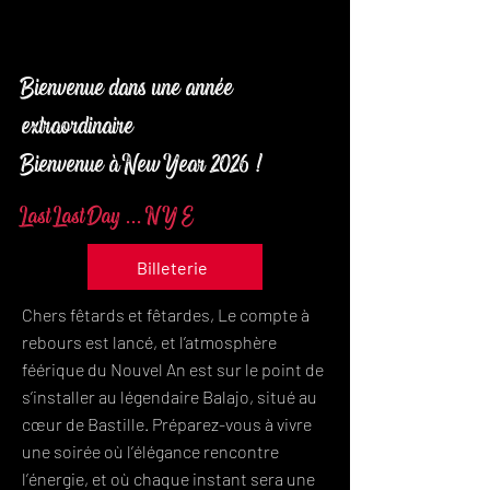
Bienvenue dans une année
extraordinaire
Bienvenue à New Year 2026 !
Last Last Day ... N Y E
Billeterie
Chers fêtards et fêtardes, Le compte à
rebours est lancé, et l’atmosphère
féérique du Nouvel An est sur le point de
s’installer au légendaire Balajo, situé au
cœur de Bastille. Préparez-vous à vivre
une soirée où l’élégance rencontre
l’énergie, et où chaque instant sera une