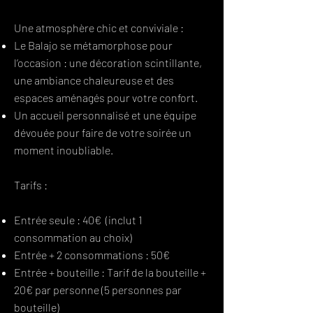
Une atmosphère chic et conviviale :
Le Balajo se métamorphose pour
l’occasion : une décoration scintillante,
une ambiance chaleureuse et des
espaces aménagés pour votre confort.
Un accueil personnalisé et une équipe
dévouée pour faire de votre soirée un
moment inoubliable.
Tarifs :
Entrée seule : 40€ (inclut 1
consommation au choix)
Entrée + 2 consommations : 50€
Entrée + bouteille : Tarif de la bouteille +
20€ par personne (5 personnes par
bouteille)