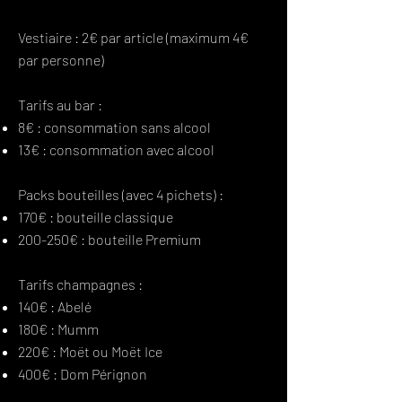
Vestiaire : 2€ par article (maximum 4€
par personne)
Tarifs au bar :
8€ : consommation sans alcool
13€ : consommation avec alcool
Packs bouteilles (avec 4 pichets) :
170€ : bouteille classique
200-250€ : bouteille Premium
Tarifs champagnes :
140€ : Abelé
180€ : Mumm
220€ : Moët ou Moët Ice
400€ : Dom Pérignon